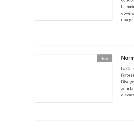
L’ammin
dovendo
una pol
Norme
News
La Com
l’intes
Disegn
anni fa
elevato