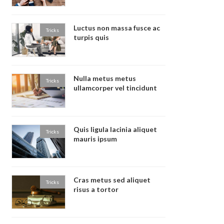
Luctus non massa fusce ac
Tricks
turpis quis
Nulla metus metus
Tricks
ullamcorper vel tincidunt
Quis ligula lacinia aliquet
Tricks
mauris ipsum
Cras metus sed aliquet
Tricks
risus a tortor