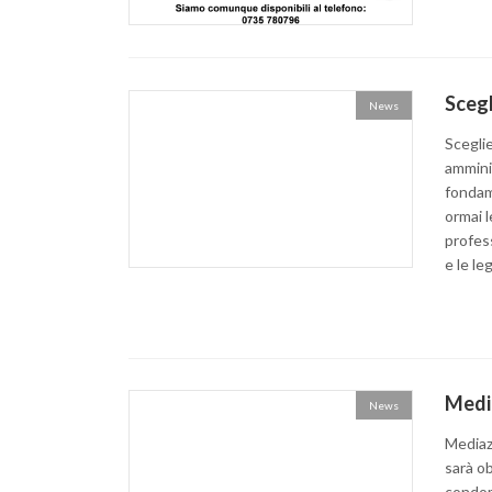
Scegl
News
Scegli
amminis
fondam
ormai l
profes
e le le
Media
News
Mediaz
sarà ob
condomi