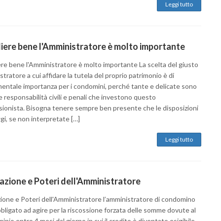
Leggi tutto
iere bene l'Amministratore è molto importante
ere bene l'Amministratore è molto importante La scelta del giusto
tratore a cui affidare la tutela del proprio patrimonio è di
entale importanza per i condomini, perché tante e delicate sono
e responsabilità civili e penali che investono questo
sionista. Bisogna tenere sempre ben presente che le disposizioni
ggi, se non interpretate […]
Leggi tutto
zione e Poteri dell'Amministratore
ione e Poteri dell'Amministratore l’amministratore di condomino
bligato ad agire per la riscossione forzata delle somme dovute al
nio entro 4 mesi dal giorno in cui il credito è diventato esigibile.